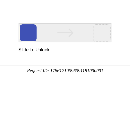
首页
产品和技术
解决方案
关于k8
列
料系统
除湿干燥系列
智能节能供气系统
发展历程
混合
荣誉
蜂巢轮转除湿干燥机
称重
VERI
破碎
三机一体除湿机
立式
质量
欧式干燥机
卧式
CE证
塑料干燥机
CE证
CE证
发明