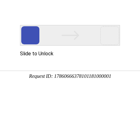
首页
产品和技术
解决方案
关于k8
列
料系统
除湿干燥系列
智能节能供气系统
发展历程
混合
荣誉
·一触即发关于塑料搅拌机的选型
蜂巢轮转除湿干燥机
称重
VERI
破碎
三机一体除湿机
立式
质量
欧式干燥机
卧式
CE证
塑料干燥机
CE证
行业领先的塑料机械制造商，为广大客户提供高效、可靠的塑料搅拌
CE证
型指南。
发明
物料的均匀性。不同类型的塑料搅拌机适用于不同的生产工艺和