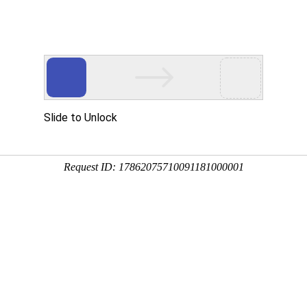
首页
产品和技术
解决方案
关于k8
列
料系统
除湿干燥系列
智能节能供气系统
发展历程
混合
荣誉
蜂巢轮转除湿干燥机
称重
VERI
破碎
三机一体除湿机
立式
质量
欧式干燥机
卧式
CE证
塑料干燥机
CE证
CE证
发明